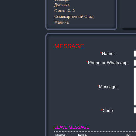
Дубинка
Омаха Хай
Семикарточный Стад
Малина
MESSAGE
*
Name:
*
Phone or Whats app:
*
Message:
*
Code:
LEAVE MESSAGE
Name:
Jesse
IP: