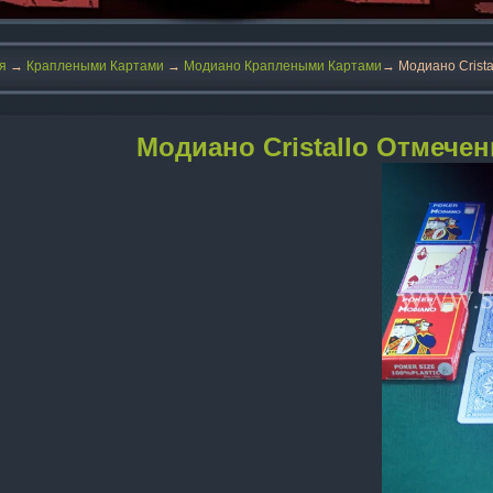
я
→
Краплеными Картами
→
Модиано Краплеными Картами
→ Модиано Crist
Модиано Cristallo Отмече