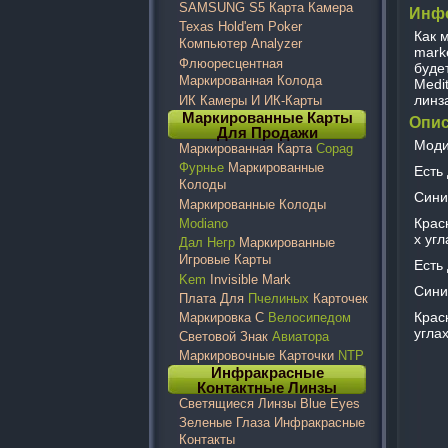
SAMSUNG S5 Карта Камера
Инф
Texas Hold'em Poker
Как 
Компьютер Analyzer
mark
Флюоресцентная
буде
Маркированная Колода
Medi
линз
ИК Камеры И ИК-Карты
Маркированные Карты
Опис
Для Продажи
Моди
Маркированная Карта
Copag
Фурнье
Маркированные
Есть 
Колоды
Сини
Маркированные Колоды
Крас
Modiano
х угл
Дал Негр
Маркированные
Игровые Карты
Есть 
Kem
Invisible Mark
Сини
Плата Для
Пчелиных
Карточек
Крас
Маркировка С
Велосипедом
углах
Световой Знак
Авиатора
Маркировочные Карточки
NTP
Инфракрасные
Контактные Линзы
Светящиеся Линзы Blue Eyes
Зеленые Глаза Инфракрасные
Контакты