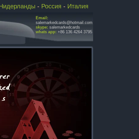
Нидерланды
-
Россия
-
Италия
Email:
salemarkedcards@hotmail.com
skype:
salemarkedcards
whats app:
+86 136 4264 3795