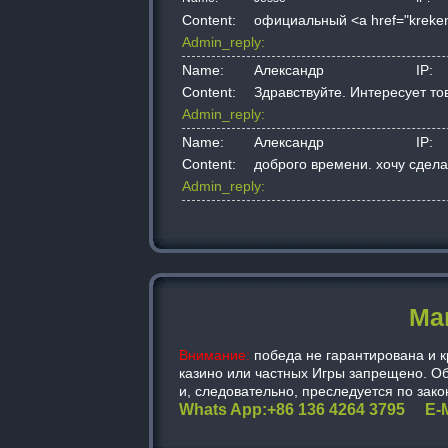
Content:
официальный <a href="kreken1
Admin_reply:
Name:
Александр
IP:
Content:
Здравствуйте. Интересует то
Admin_reply:
Name:
Александр
IP:
Content:
доброго времени. хочу сдел
Admin_reply:
Ma
Внимание:
победа не гарантирована и кр
казино или частных Игры запрещено. Об
и, следовательно, преследуется по зако
Whats App:+86 136 4264 3795 E-