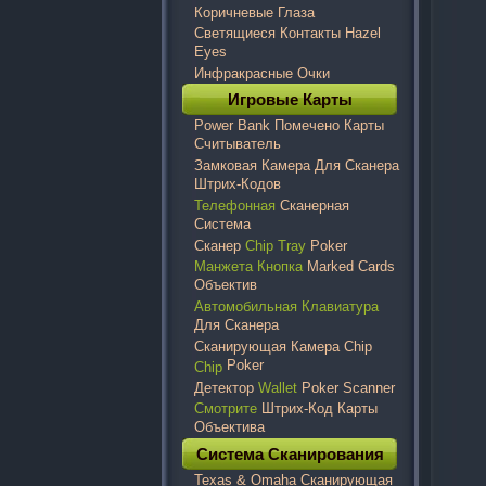
Коричневые Глаза
Светящиеся Контакты Hazel
Eyes
Инфракрасные Очки
Игровые Карты
Power Bank Помечено Карты
Считыватель
Замковая Камера Для Сканера
Штрих-Кодов
Телефонная
Сканерная
Система
Сканер
Chip Tray
Poker
Манжета Кнопка
Marked Cards
Объектив
Автомобильная Клавиатура
Для Сканера
Сканирующая Камера Chip
Poker
Chip
Детектор
Wallet
Poker Scanner
Смотрите
Штрих-Код Карты
Объектива
Система Сканирования
Texas & Omaha Сканирующая