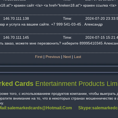
8.at"> кракен сайт </a> <a href="kreken18.at"> кракен ссылка </a>
146.70.111.138
Time:
2024-07-20 23:33:
вар и услуга на вашем сайте. +7 999 541-03-45 . Александр
146.70.111.145
Time:
2024-07-15 15:21:
ать заказ, можете мне перезвонить? наберите 89995410345 Алекса
First
|
Previous
|
Next
|
Last
rked Cards
Entertainment Products Lim
оме того, с использованием продуктов компании, чтобы выиграть д
ратите внимание на то, что в некоторых странах мошенничество в
ну.
Mail:salemarkedcards@hotmail.com Skype:salemarkedc