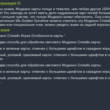
ормация О
мы знаем, Модиано карты толще и тяжелее, чем любая другая 100%
et.You никогда не хотят иметь дело надуманным карт легкий больш
т сильное чувство, что только Модиано может обеспечить. Она оче
terranean.We-Golden Sunshine можете отметить эту Модиано Cristal
ами или специальные очки, можно увидеть знаки на задней игральн
ание
ано Cristallo Играя Особенности карты ":
два способа для обработки светового Модиано Cristallo карты:
е и зеленые карты: отмечен с большими шрифтом в середине играл
ный, розовый, оранжевый карты: отмечен с большими шрифтом в с
ах
два способа для обработки светового Модиано Cristallo карты:
е и зеленые карты: отмечен с большими шрифтом в середине играл
ный, розовый, оранжевый карты: отмечен с большими шрифтом в с
..