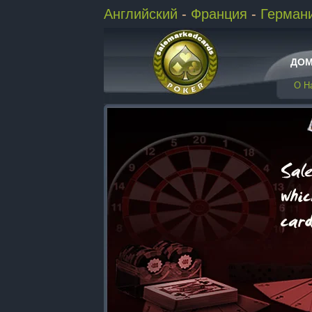
Английский
-
Франция
-
Герман
ДО
О Н