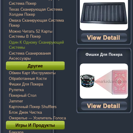
Система Покер
Texas Сканирующая Система
Холдем Покер
Омаха Сканирующая Система
Покер
Можно Читать 52 Карты
Системы В Покер
Один К Одному Сканирующей
Системы
Система Сканирования
Фишки Для Покера
Аксессуары
Другие
Обмен Карт Инструменты
Обработанные Кости
Фишки Для Покера
Рулетка
Покерный Стол
Jammer
Карточный Покер Shufflers
Блэк Джек Чистка
Ожерелье --- Усилитель Голоса
Игры И Продукты
Баккара