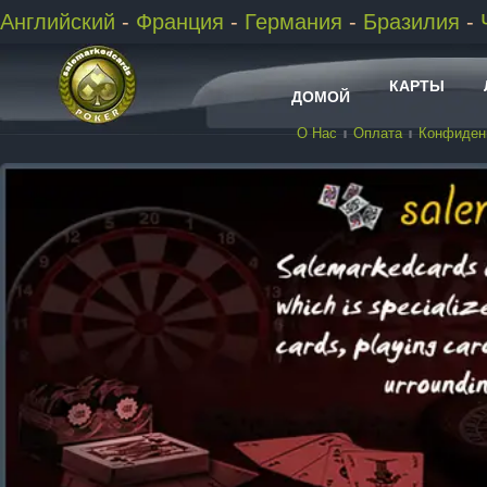
Английский
-
Франция
-
Германия
-
Бразилия
-
КАРТЫ
ДОМОЙ
О Нас
Оплата
Конфиден
ДРУГИЕ