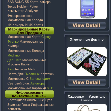
SAMSUNG S5 Карта Камера
Texas Hold'em Poker
Компьютер Analyzer
Флюоресцентная
Маркированная Колода
ИК Камеры И ИК-Карты
Маркированные Карты
Для Продажи
Маркированная Карта
Copag
Отмеченные Домино
Фурнье
Маркированные
Колоды
Маркированные Колоды
Modiano
Дал Негр
Маркированные
Игровые Карты
Kem
Invisible Mark
Плата Для
Пчелиных
Карточек
Маркировка С
Велосипедом
Световой Знак
Авиатора
Маркировочные Карточки
NTP
Инфракрасные
Контактные Линзы
Ожерелье --- Усилитель
Светящиеся Линзы Blue Eyes
Голоса
Зеленые Глаза Инфракрасные
Контакты