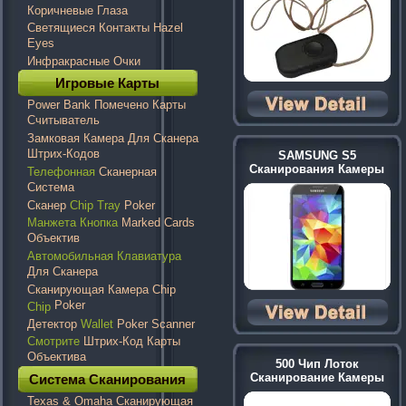
Коричневые Глаза
Светящиеся Контакты Hazel
Eyes
Инфракрасные Очки
Игровые Карты
Power Bank Помечено Карты
Считыватель
Замковая Камера Для Сканера
Штрих-Кодов
SAMSUNG S5
Сканирования Камеры
Телефонная
Сканерная
Система
Сканер
Chip Tray
Poker
Манжета Кнопка
Marked Cards
Объектив
Автомобильная Клавиатура
Для Сканера
Сканирующая Камера Chip
Poker
Chip
Детектор
Wallet
Poker Scanner
Смотрите
Штрих-Код Карты
Объектива
500 Чип Лоток
Сканирование Камеры
Система Сканирования
Texas & Omaha Сканирующая